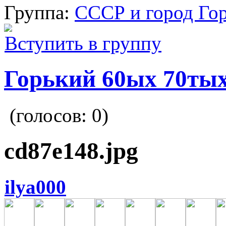
Группа:
СССР и город Го
Вступить в группу
Горький 60ых 70тых
(голосов:
0
)
cd87e148.jpg
ilya000