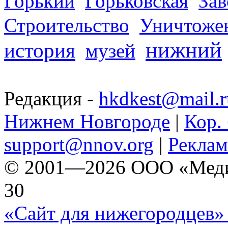
Горький
Горьковская
За
Строительство
Уничтоже
нижний
история
музей
Редакция -
hkdkest@mail.r
Нижнем Новгороде
|
Кор. 
support@nnov.org
|
Реклам
© 2001—2026 ООО «Медиа 
30
«Сайт для нижегородцев» 