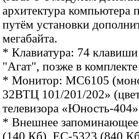
архитектура компьютера 
путём установки дополни
мегабайта.
* Клавиатура: 74 клавиши
"Агат", позже в комплект
* Монитор: МС6105 (мон
32ВТЦ 101/201/202» (цвет
телевизора «Юность-404» 
* Внешнее запоминающее
(140 Кб), ЕС-5323 (840 К