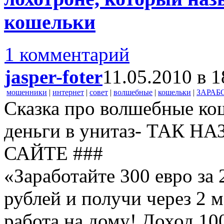
кошельки
1 комментарий
jasper-foter
11.05.2010 в 1
мошенники
|
интернет
|
совет
|
волшебные
|
кошельки
|
ЗАРАБ
Сказка про волшебные кош
деньги в унитаз- ТАК 
САЙТЕ ###
«Заработайте 300 евро за
рублей и получи через 2 
работа на дому! Доход 10