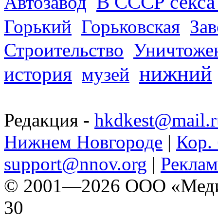
В СССР секса 
Автозавод
Горький
Горьковская
За
Строительство
Уничтоже
нижний
история
музей
Редакция -
hkdkest@mail.r
Нижнем Новгороде
|
Кор. 
support@nnov.org
|
Реклам
© 2001—2026 ООО «Медиа 
30