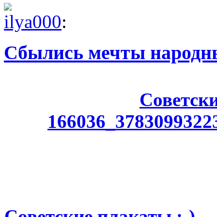
ilya000
:
Сбылись мечты народны
Советски
166036_3783099322
Советские плакаты :-)