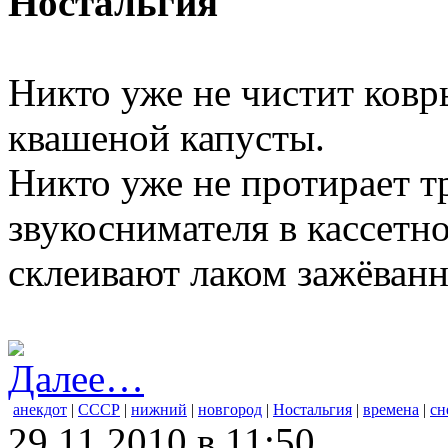
Ностальгия
Никто уже не чистит ковр
квашеной капусты.
Никто уже не протирает 
звукоснимателя в кассетн
склеивают лаком зажёванн
Далее…
анекдот
|
СССР
|
нижний
|
новгород
|
Ностальгия
|
времена
|
сн
29.11.2010 в 11:50