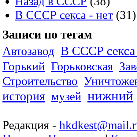
Назад в СССР
(38)
В СССР секса - нет
(31)
Записи по тегам
В СССР секса 
Автозавод
Горький
Горьковская
За
Строительство
Уничтоже
нижний
история
музей
Редакция -
hkdkest@mail.r