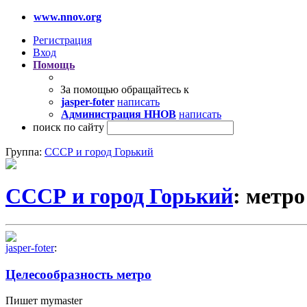
www.nnov.org
Регистрация
Вход
Помощь
За помощью обращайтесь к
jasper-foter
написать
Администрация ННОВ
написать
поиск по сайту
Группа:
СССР и город Горький
СССР и город Горький
: метро
jasper-foter
:
Целесообразность метро
Пишет mymaster