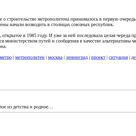
о строительстве метрополитена принималось в первую очередь п
ны начали возводить в столицах союзных республик.
открытое в 1985 году. И уже за ней последовала целая череда 
министерством путей и сообщения в качестве альтернативы ме
на.
метро
|
метрополитен
|
москва
|
ленинград
|
проект
|
ситуация
|
де
лое из детства и родное…