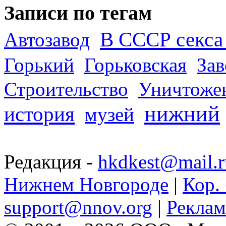
Записи по тегам
В СССР секса 
Автозавод
Горький
Горьковская
За
Строительство
Уничтоже
нижний
история
музей
Редакция -
hkdkest@mail.r
Нижнем Новгороде
|
Кор. 
support@nnov.org
|
Реклам