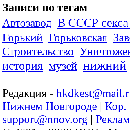
Записи по тегам
В СССР секса 
Автозавод
Горький
Горьковская
За
Строительство
Уничтоже
нижний
история
музей
Редакция -
hkdkest@mail.r
Нижнем Новгороде
|
Кор. 
support@nnov.org
|
Реклам