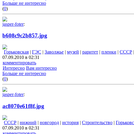
Больше не интересно
(
0
)
jasper-foter
:
b608c9c2b857.jpg
Горьковская
|
ГЭС
|
Заволжье
|
музей
|
раритет
|
пленки
|
СССР
07.09.2010 в 02:31
комментировать
Интересно
Вам интересно
Больше не интересно
(
0
)
jasper-foter
:
ac8070e61f8f.jpg
СССР
|
нижний
|
новгород
|
история
|
Строительство
|
Горьковс
07.09.2010 в 02:31
комментировать