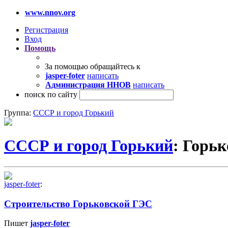
www.nnov.org
Регистрация
Вход
Помощь
За помощью обращайтесь к
jasper-foter
написать
Администрация ННОВ
написать
поиск по сайту
Группа:
СССР и город Горький
СССР и город Горький
: Горь
jasper-foter
:
Строительство Горьковской ГЭС
Пишет
jasper-foter