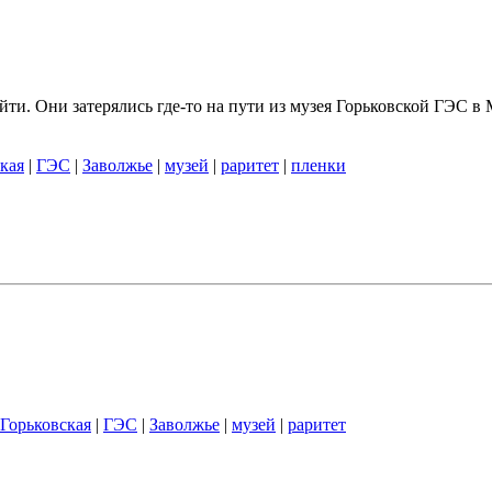
йти. Они затерялись где-то на пути из музея Горьковской ГЭС в 
кая
|
ГЭС
|
Заволжье
|
музей
|
раритет
|
пленки
Горьковская
|
ГЭС
|
Заволжье
|
музей
|
раритет