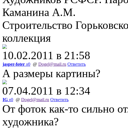
Каманина А.М.
Строительство Горьковско
коллекция
10.02.2011 в 21:58
jasper-foter
x
0
@
Dogel@mail.ru
Ответить
А размеры картины?
07.04.2011 в 12:34
IG
x
0
@
Dogel@mail.ru
Ответить
От фоток как-то сильно о
художника?