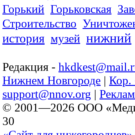
Горький
Горьковская
За
Строительство
Уничтоже
нижний
история
музей
Редакция -
hkdkest@mail.r
Нижнем Новгороде
|
Кор. 
support@nnov.org
|
Реклам
© 2001—2026 ООО «Медиа 
30
«Сайт для нижегородцев» 