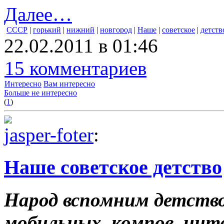
Далее…
СССР
|
горький
|
нижний
|
новгород
|
Наше
|
советское
|
детств
22.02.2011 в 01:46
15 комментариев
Интересно
Вам интересно
Больше не интересно
(
1
)
jasper-foter
:
Наше советское детство
Народ вспомним детство
мобильных, компов, инт