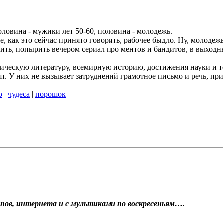
оловина - мужики лет 50-60, половина - молодежь.
е, как это сейчас принято говорить, рабочее быдло. Ну, молодежь
пить, попырить вечером сериал про ментов и бандитов, в выходн
ссическую литературу, всемирную историю, достижения науки и
 У них не вызывает затруднений грамотное письмо и речь, при т
о
|
чудеса
|
порошок
мпов, интернета и с мультиками по воскресеньям….