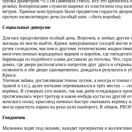
трубка диаметром ~0.5 см (заменяла ствол). Все это крепилос
резьба). Боеприпасами служили шарики из пластилина под кал
метров. Удачные конструкции были предметом гордости дворовы
прочую низколетящую дичь (особый шик - сбить воробья).
Социальные диверсии
Для них предусмотрен особый день. Впрочем, в любые другие с
жильцы не могли выйти. Крики замурованных соседей могли не
ручек солидолом, маслом и другими техническими жидкостями 
многочисленных коридорных ящиков и коробок, где пятидесяти
баррикады из подобного хлама доставали до потолка. Что, сцук
домах, где двери располагались напротив друг друга и открыв
позвонить в обе двери одновременно, дождаться результата и у
Крыса.
Уличная забава, доставлявшая тонны лулзов, а иногда и тонны
травой и т.п.), далее нитками перевязывался в трёх местах — 
верёвка. В сумерках (это важно, так как днём псевдокрыса про
протягивалась через тротуар в какие-нибудь кусты на другой е
женского пола), крысовод начинал быстро сматывать верёвку и, 
могла прыгнуть парню на руки (или наоборот). В общем, PROF
Гондончик
Мальчики ходят под окнами, находят презерватив и коллективн