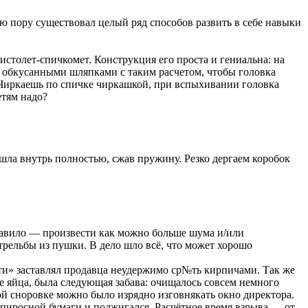
ю пору существовал целый ряд способов развить в себе навыки
истолет-спичкомет. Конструкция его проста и гениальна: на
с обкусанными шляпками с таким расчетом, чтобы головка
. Чиркаешь по спичке чиркашкой, при вспыхивании головка
етям надо?
ошла внутрь полностью, сжав пружину. Резко дергаем коробок
правило — произвести как можно больше шума и/или
рельбы из пушки. В дело шло всё, что может хорошо
ати» заставлял продавца неудержимо ср№ть кирпичами. Так же
ые яйца, была следующая забава: очищалось совсем немного
ой сноровке можно было изрядно изговнякать окно директора.
пиросной бумаги и поджигался. Расчётное время взрыва — от