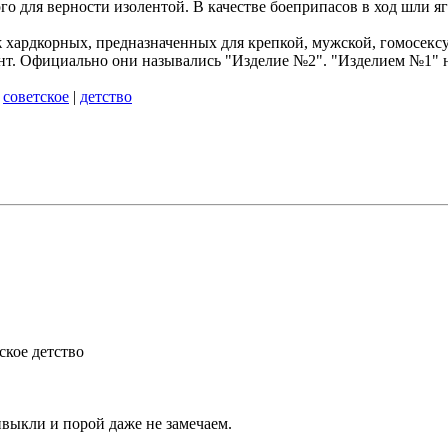
го для верности изолентой. В качестве боеприпасов в ход шли я
 хардкорных, предназначенных для крепкой, мужской, гомосексу
зент. Официально они назывались "Изделие №2". "Изделием №1" 
|
советское
|
детство
ское детство
ивыкли и порой даже не замечаем.