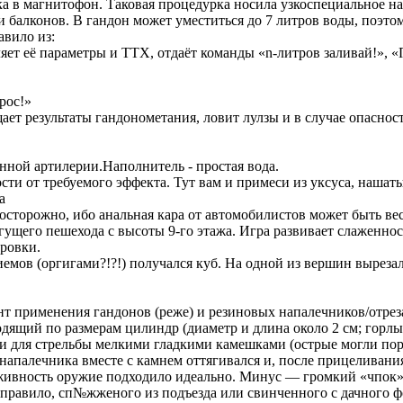
сика в магнитофон. Таковая процедурка носила узкоспециальное
 балконов. В гандон может уместиться до 7 литров воды, поэто
авило из:
яет её параметры и ТТХ, отдаёт команды «n-литров заливай!», 
рос!»
ет результаты гандонометания, ловит лулзы и в случае опасност
нной артилерии.Наполнитель - простая вода.
ти от требуемого эффекта. Тут вам и примеси из уксуса, нашаты
а
т осторожно, ибо анальная кара от автомобилистов может быть ве
ущего пешехода с высоты 9-го этажа. Игра развивает слаженнос
ировки.
ов (оргигами?!?!) получался куб. На одной из вершин вырезала
т применения гандонов (реже) и резиновых напалечников/отрез
одящий по размерам цилиндр (диаметр и длина около 2 см; горлы
тки для стрельбы мелкими гладкими камешками (острые могли пор
напалечника вместе с камнем оттягивался и, после прицеливани
 живность оружие подходило идеально. Минус — громкий «чпок
 правило, сп№жженого из подъезда или свинченного с дачного фо