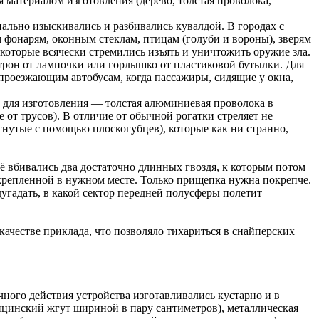
 материалом изготовления (дерево, толстая проволока,
льно изыскивались и разбивались кувалдой. В городах с
фонарям, оконным стеклам, птицам (голуби и вороны), зверям
 которые всячески стремились изъять и уничтожить оружие зла.
атрон от лампочки или горлышко от пластиковой бутылки. Для
 проезжающим автобусам, когда пассажиры, сидящие у окна,
о для изготовления — толстая алюминиевая проволока в
от трусов). В отличие от обычной рогатки стреляет не
нутые с помощью плоскогубцев), которые как ни странно,
её вбивались два достаточно длинных гвоздя, к которым потом
крепленной в нужном месте. Только прищепка нужна покрепче.
дугадать, в какой сектор передней полусферы полетит
качестве приклада, что позволяло тихариться в снайперских
ного действия устройства изготавливались кустарно и в
дицинский жгут шириной в пару сантиметров), металлическая