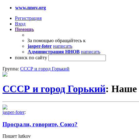
www.nnov.org
Регистрация
Вход
Помощь
За помощью обращайтесь к
jasper-foter
написать
Администрация ННОВ
написать
поиск по сайту
Группа:
СССР и город Горький
СССР и город Горький
: Наше
jasper-foter
:
Просрали, говорите, Союз?
Пишет lutkov