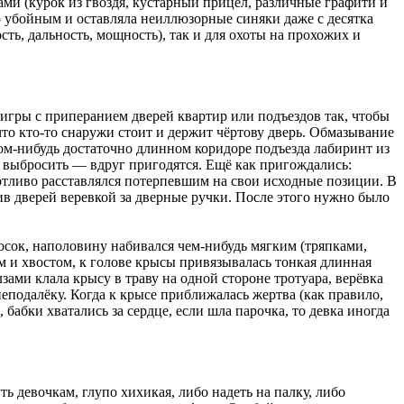
ами (курок из гвоздя, кустарный прицел, различные графити и
о убойным и оставляла неиллюзорные синяки даже с десятка
ть, дальность, мощность), так и для охоты на прохожих и
игры с приперанием дверей квартир или подъездов так, чтобы
то кто-то снаружи стоит и держит чёртову дверь. Обмазывание
ом-нибудь достаточно длинном коридоре подъезда лабиринт из
о выбросить — вдруг пригодятся. Ещё как пригождались:
аботливо расставлялся потерпевшим на свои исходные позиции. В
ив дверей веревкой за дверные ручки. После этого нужно было
осок, наполовину набивался чем-нибудь мягким (тряпками,
ем и хвостом, к голове крысы привязывалась тонкая длинная
зами клала крысу в траву на одной стороне тротуара, верёвка
неподалёку. Когда к крысе приближалась жертва (как правило,
 бабки хватались за сердце, если шла парочка, то девка иногда
 девочкам, глупо хихикая, либо надеть на палку, либо