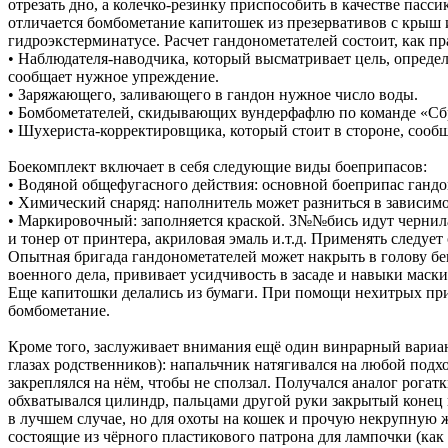
отрезать дно, а колечко-резинку приспособить в качестве пас
отличается бомбометание капитошек из презервативов с крыш и
гидроэкстерминатусе. Расчет гандонометателей состоит, как пр
• Наблюдателя-наводчика, который высматривает цель, определ
сообщает нужное упреждение.
• Заряжающего, заливающего в гандон нужное число воды.
• Бомбометателей, скидывающих вундерфафлю по команде «Сб
• Шухериста-корректировщика, который стоит в стороне, сообща
Боекомплект включает в себя следующие виды боеприпасов:
• Водяной общефугасного действия: основной боеприпас гандо
• Химический снаряд: наполнитель может разниться в зависимос
• Маркировочный: заполняется краской. З№№бись идут чернил
и тонер от принтера, акриловая эмаль и.т.д. Применять следуе
Опытная бригада гандонометателей может накрыть в голову бег
военного дела, прививает усидчивость в засаде и навыки маск
Еще капитошки делались из бумаги. При помощи нехитрых прием
бомбометание.
Кроме того, заслуживает внимания ещё один винрарный вариан
глазах родственников): напальчник натягивался на любой подх
закреплялся на нём, чтобы не сползал. Получался аналог рога
обхватывался цилиндр, пальцами другой руки закрытый конец 
в лучшем случае, но для охоты на кошек и прочую некрупную
состоящие из чёрного пластикового патрона для лампочки (как