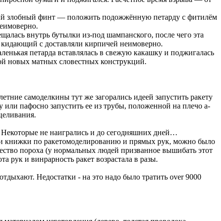
амый злобный финт — положить подожжённую петарду с фитилём
неимоверно.
щалась внутрь бутылки из-под шампанского, после чего эта
ел кидающий с доставляли кирпичей неимоверно.
Маленькая петарда вставлялась в свежую какашку и поджигалась
кой новых матных словестных конструкций.
летние самоделкины тут же загорались идеей запустить ракету
 или пафосно запустить ее из трубы, положенной на плечо а-
целивания.
д. Некоторые не наигрались и до сегодняшних дней…
чии книжки по ракетомоделированию и прямых рук, можно было
чество пороха (у нормальных людей призванное вышибать этот
а рук и винрарность ракет возрастала в разы.
дыхают. Недостатки - на это надо было тратить over 9000