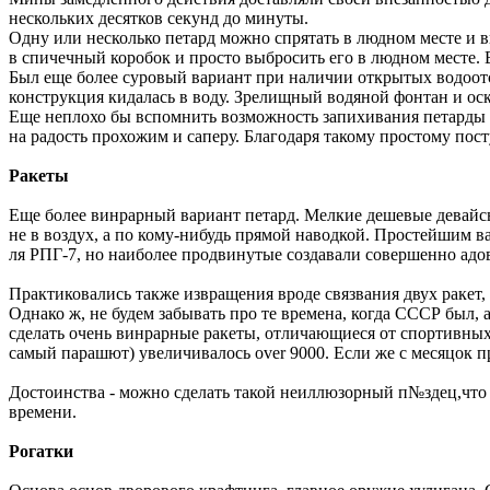
нескольких десятков секунд до минуты.
Одну или несколько петард можно спрятать в людном месте и
в спичечный коробок и просто выбросить его в людном месте
Был еще более суровый вариант при наличии открытых водоотст
конструкция кидалась в воду. Зрелищный водяной фонтан и оск
Еще неплохо бы вспомнить возможность запихивания петарды в 
на радость прохожим и саперу. Благодаря такому простому по
Ракеты
Еще более винрарный вариант петард. Мелкие дешевые девайсы 
не в воздух, а по кому-нибудь прямой наводкой. Простейшим в
ля РПГ-7, но наиболее продвинутые создавали совершенно ад
Практиковались также извращения вроде связвания двух ракет,
Однако ж, не будем забывать про те времена, когда СССР был
сделать очень винрарные ракеты, отличающиеся от спортивных
самый парашют) увеличивалось over 9000. Если же с месяцок п
Достоинства - можно сделать такой неиллюзорный п№здец,что 
времени.
Рогатки