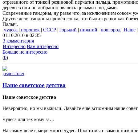
отрезанного от тонкой резиновой перчатки пальца, примотанно
деревьев они невозбранно рвались целыми гроздьями.
Современные гандоны, ну разве что, за исключением совсем уж
Другое дело, гандоны времён совка, эти были крепки как бре
Палыч.
чудеса
|
порошок
|
СССР
|
горький
|
нижний
|
новгород
|
Наше
01.10.2010 в 02:35
3 комментария
Интересно
Вам интересно
Больше не интересно
(
0
)
jasper-foter
:
Наше советское детство
Наше советское детство
Невероятно, но мы выжили. Давайте ещё вспомним наше совет
Чудеса для тех кому за…
На самом деле в мире много чудес. Просто мы с вами к ним пр