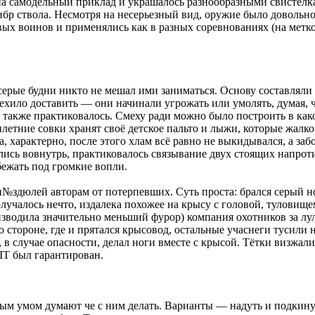
ь на самодельный приклад и украшалось разнообразными свистелк
ибр ствола. Несмотря на несерьезный вид, оружие было довольн
х воинов и применялись как в разных соревнованиях (на меткос
ерые будни никто не мешал ими заниматься. Основу составляли 
хило доставить — они начинали угрожать или умолять, думая, ч
также практиковалось. Смеху ради можно было построить в как
летние совки хранят своё детское пальто и лыжи, которые жалк
а, характерно, после этого хлам всё равно не выкидывался, а з
ались вовнутрь, практиковалось связывание двух стоящих напрот
бежать под громкие вопли.
 п№здюлей авторам от потерпевших. Суть проста: брался серый н
получалось нечто, издалека похожее на крысу с головой, туловищ
изводила значительно меньший фурор) компания охотников за лул
го стороне, где и прятался крысовод, остальные учаснеги тусили 
в случае опасности, делал ноги вместе с крысой. Тётки визжали,
IT был гарантирован.
ым умом думают че с ним делать. Варианты — надуть и подкинуть