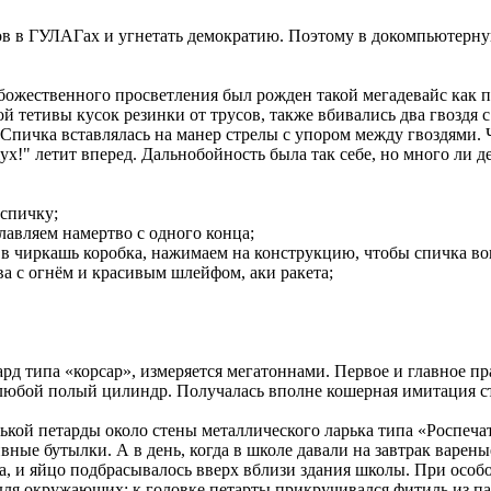
ов в ГУЛАГах и угнетать демократию. Поэтому в докомпьютерну
 божественного просветления был рожден такой мегадевайс как п
 тетивы кусок резинки от трусов, также вбивались два гвоздя 
. Спичка вставлялась на манер стрелы с упором между гвоздями
ух!" летит вперед. Дальнобойность была так себе, но много ли д
 спичку;
лавляем намертво с одного конца;
м в чиркашь коробка, нажимаем на конструкцию, чтобы спичка в
тва с огнём и красивым шлейфом, аки ракета;
ард типа «корсар», измеряется мегатоннами. Первое и главное 
любой полый цилиндр. Получалась вполне кошерная имитация ст
ькой петарды около стены металлического ларька типа «Роспеч
вные бутылки. А в день, когда в школе давали на завтрак варен
а, и яйцо подбрасывалось вверх вблизи здания школы. При особ
ля окружающих: к головке петарты прикручивался фитиль из па