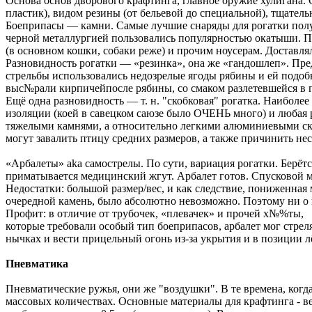
Основа основ дворового крафтинга, главное оружие хулигана. 
пластик), видом резины (от бельевой до специальной), тщател
Боеприпасы — камни. Самые лучшие снаряды для рогатки полу
черной металлургией пользовались популярностью окатыши. Пр
(в основном кошки, собаки реже) и прочим ноусерам. Доставля
Разновидность рогатки — «резинка», она же «гандошлеп». Пред
стрельбы использовались недозрелые ягоды рябины и ей подобн
выс№рали кирпичейпосле рябины, со смаком разлетевшейся в п
Ещё одна разновидность — т. н. "скобковая" рогатка. Наиболе
изоляции (коей в савецком саюзе было ОЧЕНЬ много) и любая р
тяжелыми камнями, а относительно легкими алюминиевыми ско
могут завалить птицу средних размеров, а также причинить не
«Арбалеты» aka самострелы. По сути, вариация рогатки. Берёт
приматывается медицинский жгут. Арбалет готов. Спусковой 
Недостатки: большой размер/вес, и как следствие, пониженная 
очередной камень, было абсолютно невозможно. Поэтому ни о 
Профит: в отличие от трубочек, «плевачек» и прочей х№%ты,
которые требовали особый тип боеприпасов, арбалет мог стреля
нычках и вести прицельный огонь из-за укрытия и в позиции л
Пневматика
Пневматические ружья, они же "воздушки". В те времена, когд
массовых количествах. Основные материалы для крафтинга - в