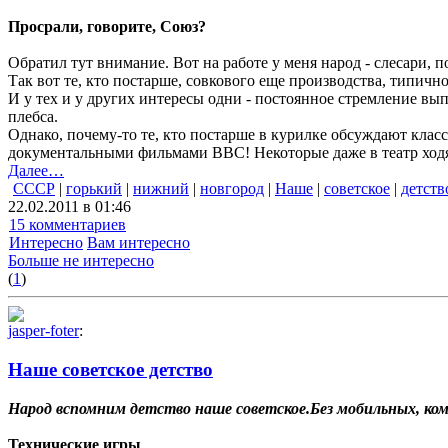
Просрали, говорите, Союз?
Обратил тут внимание. Вот на работе у меня народ - слесари, п
Так вот те, кто постарше, совкового еще производства, типично
И у тех и у других интересы одни - постоянное стремление вы
плебса.
Однако, почему-то те, кто постарше в курилке обсуждают кла
документальными фильмами ВВС! Некоторые даже в театр ходят.
Далее…
СССР
|
горький
|
нижний
|
новгород
|
Наше
|
советское
|
детств
22.02.2011 в 01:46
15 комментариев
Интересно
Вам интересно
Больше не интересно
(
1
)
jasper-foter
:
Наше советское детство
Народ вспомним детство наше советское.Без мобильных, ко
Технические игры