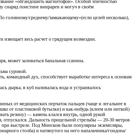
 название «обгандошить магнитофон». Особой эпичностью
му снаряд поистине винрарен и могуч в своём
«По головному/среднему/замыкающему»(если целей несколько),
и извещает весь расчет о грядущем возмездии.
ря, может заливаться банальная ссанина.
сьма суровой.
ть, командный дух, способствует выработке интереса к основам
сь дырка, в куб наливалась вода и устраивалось
анных от медицинских перчаток пальцев (чаще и легальнее в
шко от пластиковой бутылки) и как-нибудь (клеем или ниткой)
вать резину) — камень клался внутрь, одной рукой
я, отпускался. Дальность прицельной стрельбы — 20-30 метров
» при выстреле. Под Минском были популярны экземпляры,
нарного столба) и натянутого на него напальчника/гондона/