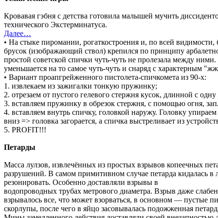
Кровавая гэбня с детства готовила малышей мучить диссидент
технического Экстерминатуса.
Далее…
• На стыке пиромании, рогаткостроения и, по всей видимости,
брусок (изображающий ствол) крепился по принципу арбалетной
простой советской спички чуть-чуть не пролезала между ними
уменьшается на то самое чуть-чуть и снаряд с характерным "жж
• Вариант проапгрейженного пистолета-спичкомета из 90-х:
1. извлекаем из зажигалки тонкую пружинку;
2. отрезаем от пустого гелевого стержня кусок, длинной с одну
3. вставляем пружинку в обрезок стержня, с помощью огня, зап
4. вставляем внутрь спичку, головкой наружу. Головку упирае
вниз => головка загорается, а спичка выстреливает из устройс
5. PROFIT!!!
Петарды
Масса лулзов, извлечённых из простых взрывов копеечных пет
разрушений. В самом примитивном случае петарда кидалась в 
резонировать. Особенно доставляли взрывы в
водопроводных трубах метрового диаметра. Взрыв даже слабен
взрывалось все, что может взорваться, в основном — пустые пи
скорлупы, после чего в яйцо засовывалась подожженная петард
Мины замедленного действия доставляли своей внезапностью д