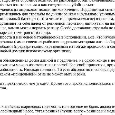
Существует огромное количество разновидностей, различающееся
ьностью изготовления и как следствие — убойностью.
чались из шариковот подшипников качения. Подшипники специа
именялись для стрельбы по диким банкам и бутылкам, уличным 
ли немалый баттхерт (в том числе и в прямом смысле) взрослым,
ставляет из себя палец от резиновой перчатки, натянутый на п
ые, камни могли порвать резину. Особо доставляла стрельба по
аре сантиметров от их лица.
е проста и наименее материалоемка в исполнении. Всё, что нужн
езинка (самая говенная рыболовная, резиномоторная или вообще 
бками (предварительно нарезанными из той же проволоки и сог
слабый дэмэдж человеческому организму.
ся обыкновенная доска длиной в предплечье, на одном конце в н
механизм можно изготовить из простой бельевой прищепки, при
мобильность. Никакая точность. То есть абсолютно никакая, пре
каком «прицельном» огне не может быть и речи.
ть практически чем угодно. Кроме того, доска использовалась в 
ёжа.
а китайских шариковых пневмопистолетов еще не было, аналогич
елосипедный насос, тугая резинка (лучше всего - резиновый ме