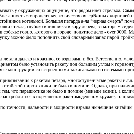
 вызвать у окружающих ощущение, что рядом идёт стрельба. С
. Внезапность стопроцентная, количество выср№нных кирпичей 
ойников котельной. Большая петарда а-ля "черная смерть" поме
олки стекла, глубоко впившиеся в кору дерева, за которым сид
собачье говно, которого в городе ,понятное дело - over 9000. 
ступку можно было пополнить свой словарный запас парой-трой
летали далеко и красиво, со взрывами и без. Естественно, мало
ариантом было установить ракету под большим углом к горизонту
овые конструкции со встроенными зажигалками и системами при
 привязывания к ракетам петард, многоступенчатые ракеты и.т.
, а китайской пиротехники не было в помине. Однако, при нали
 тем, что парашютика не было в помине (меньше возни), а коли
роапгрейдиться в нормальном ракетомодельном кружке, то прямот
по точности, дальности и мощности взрыва нынешние китайцы от