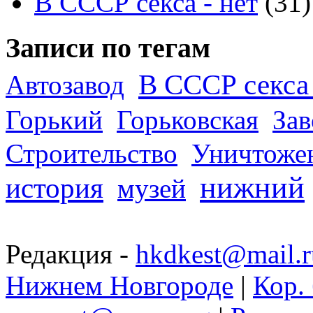
В СССР секса - нет
(31)
Записи по тегам
В СССР секса 
Автозавод
Горький
Горьковская
За
Строительство
Уничтоже
нижний
история
музей
Редакция -
hkdkest@mail.r
Нижнем Новгороде
|
Кор. 