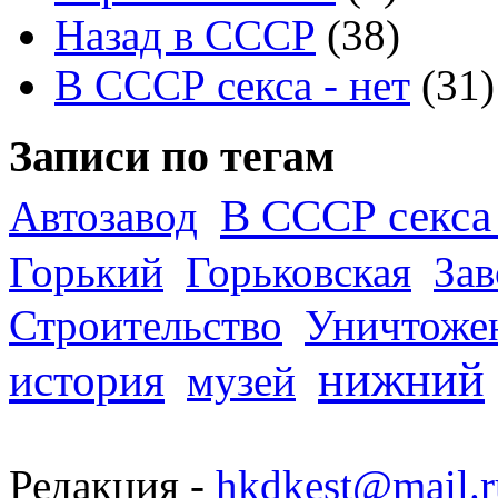
Назад в СССР
(38)
В СССР секса - нет
(31)
Записи по тегам
В СССР секса 
Автозавод
Горький
Горьковская
За
Строительство
Уничтоже
нижний
история
музей
Редакция -
hkdkest@mail.r