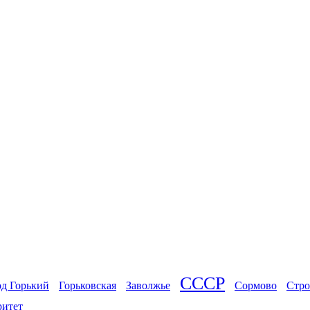
СССР
од Горький
Горьковская
Заволжье
Сормово
Стро
ритет