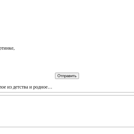
ртинке,
лое из детства и родное…