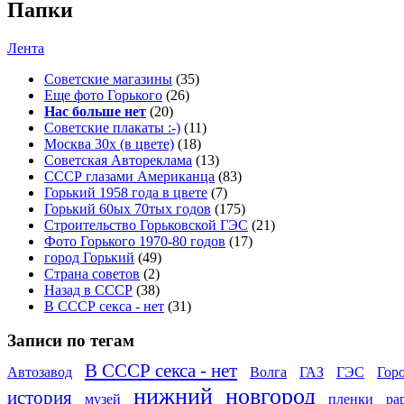
Папки
Лента
Советские магазины
(35)
Еще фото Горького
(26)
Нас больше нет
(20)
Советские плакаты :-)
(11)
Москва 30x (в цвете)
(18)
Советская Автореклама
(13)
СССР глазами Американца
(83)
Горький 1958 года в цвете
(7)
Горький 60ых 70тых годов
(175)
Строительство Горьковской ГЭС
(21)
Фото Горького 1970-80 годов
(17)
город Горький
(49)
Страна советов
(2)
Назад в СССР
(38)
В СССР секса - нет
(31)
Записи по тегам
В СССР секса - нет
Автозавод
Волга
ГАЗ
ГЭС
Гор
нижний
новгород
история
музей
пленки
ра