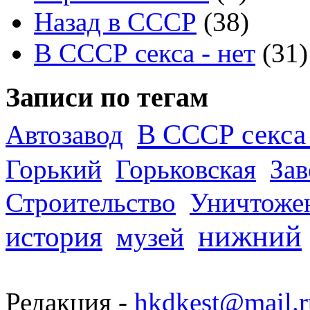
Назад в СССР
(38)
В СССР секса - нет
(31)
Записи по тегам
В СССР секса 
Автозавод
Горький
Горьковская
За
Строительство
Уничтоже
нижний
история
музей
Редакция -
hkdkest@mail.r