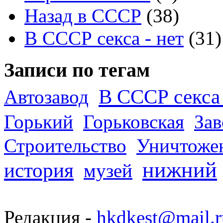
Назад в СССР
(38)
В СССР секса - нет
(31)
Записи по тегам
В СССР секса 
Автозавод
Горький
Горьковская
За
Строительство
Уничтоже
нижний
история
музей
Редакция -
hkdkest@mail.r