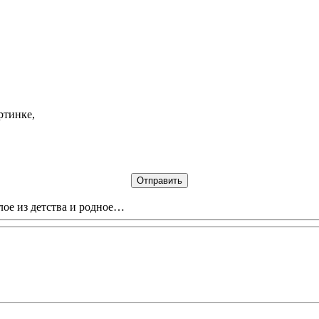
ртинке,
лое из детства и родное…