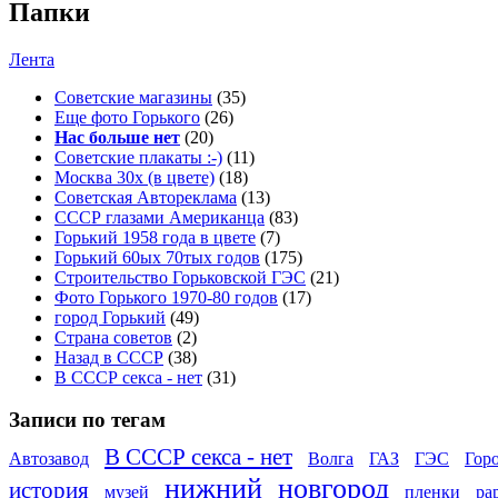
Папки
Лента
Советские магазины
(35)
Еще фото Горького
(26)
Нас больше нет
(20)
Советские плакаты :-)
(11)
Москва 30x (в цвете)
(18)
Советская Автореклама
(13)
СССР глазами Американца
(83)
Горький 1958 года в цвете
(7)
Горький 60ых 70тых годов
(175)
Строительство Горьковской ГЭС
(21)
Фото Горького 1970-80 годов
(17)
город Горький
(49)
Страна советов
(2)
Назад в СССР
(38)
В СССР секса - нет
(31)
Записи по тегам
В СССР секса - нет
Автозавод
Волга
ГАЗ
ГЭС
Гор
нижний
новгород
история
музей
пленки
ра