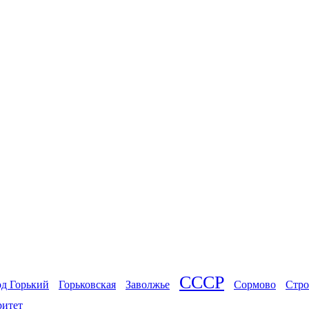
СССР
од Горький
Горьковская
Заволжье
Сормово
Стро
ритет