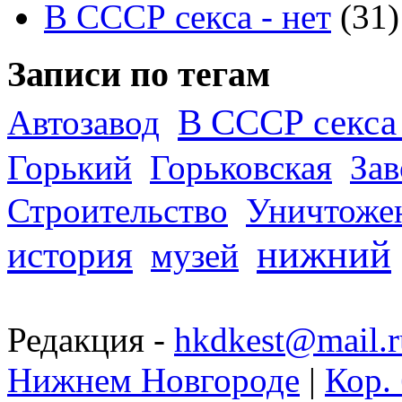
В СССР секса - нет
(31)
Записи по тегам
В СССР секса 
Автозавод
Горький
Горьковская
За
Строительство
Уничтоже
нижний
история
музей
Редакция -
hkdkest@mail.r
Нижнем Новгороде
|
Кор. 