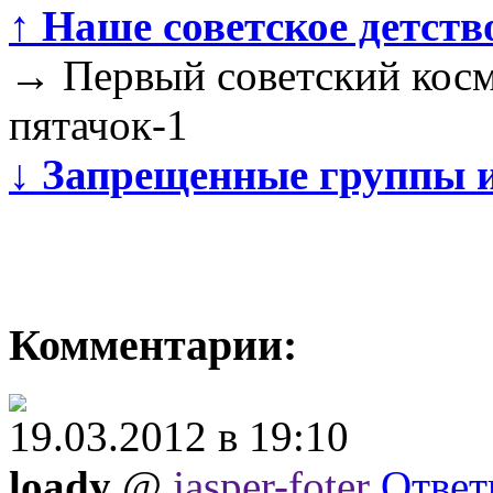
↑
Наше советское детств
→
Первый советский косм
пятачок-1
↓
Запрещенные группы и 
Комментарии:
19.03.2012 в 19:10
loady
@
jasper-foter
Ответ