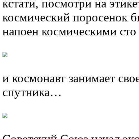
кстати, посмотри на этик
космический поросенок бы
напоен космическими ст
и космонавт занимает сво
спутника…
Советский Союз начал эк