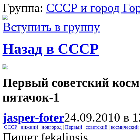
Группа:
СССР и город Го
Вступить в группу
Назад в СССР
Первый советский косм
пятачок-1
jasper-foter
24.09.2010 в 1
СССР
|
нижний
|
новгород
|
Первый
|
советский
|
космический
Пишет fekalipsis