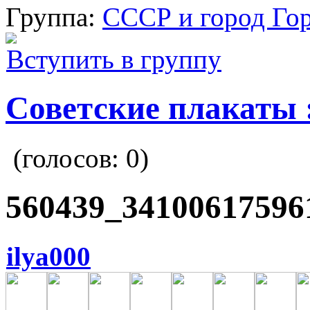
Группа:
СССР и город Го
Вступить в группу
Советские плакаты :
(голосов:
0
)
560439_34100617596
ilya000