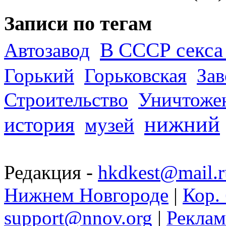
Записи по тегам
В СССР секса 
Автозавод
Горький
Горьковская
За
Строительство
Уничтоже
нижний
история
музей
Редакция -
hkdkest@mail.r
Нижнем Новгороде
|
Кор. 
support@nnov.org
|
Реклам