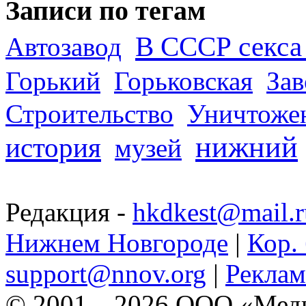
Записи по тегам
В СССР секса 
Автозавод
Горький
Горьковская
За
Строительство
Уничтоже
нижний
история
музей
Редакция -
hkdkest@mail.r
Нижнем Новгороде
|
Кор. 
support@nnov.org
|
Реклам
© 2001—2026 ООО «Медиа 