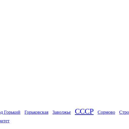
СССР
од Горький
Горьковская
Заволжье
Сормово
Стро
ритет