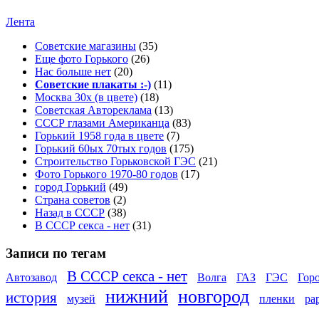
Лента
Советские магазины
(35)
Еще фото Горького
(26)
Нас больше нет
(20)
Советские плакаты :-)
(11)
Москва 30x (в цвете)
(18)
Советская Автореклама
(13)
СССР глазами Американца
(83)
Горький 1958 года в цвете
(7)
Горький 60ых 70тых годов
(175)
Строительство Горьковской ГЭС
(21)
Фото Горького 1970-80 годов
(17)
город Горький
(49)
Страна советов
(2)
Назад в СССР
(38)
В СССР секса - нет
(31)
Записи по тегам
В СССР секса - нет
Автозавод
Волга
ГАЗ
ГЭС
Гор
нижний
новгород
история
музей
пленки
ра