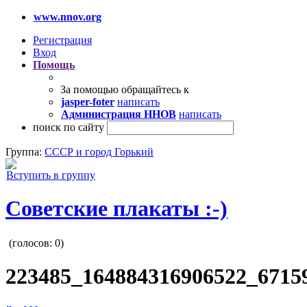
www.nnov.org
Регистрация
Вход
Помощь
За помощью обращайтесь к
jasper-foter
написать
Администрация ННОВ
написать
поиск по сайту
Группа:
СССР и город Горький
Вступить в группу
Советские плакаты :-)
(голосов:
0
)
223485_164884316906522_67159