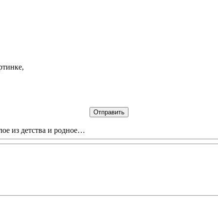
ртинке,
лое из детства и родное…