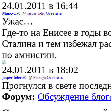
24.01.2011 в 16:44
Максуд
x
0
@
jasper-foter
Ответить
Ужас…
Где-то на Енисее в годы 
Сталина и тем избежал р
по амнистии.
24.01.2011 в 18:02
jasper-foter
x
0
@
Максуд
Ответить
Прогнулся в свете послед
Форум:
Обсуждение блог