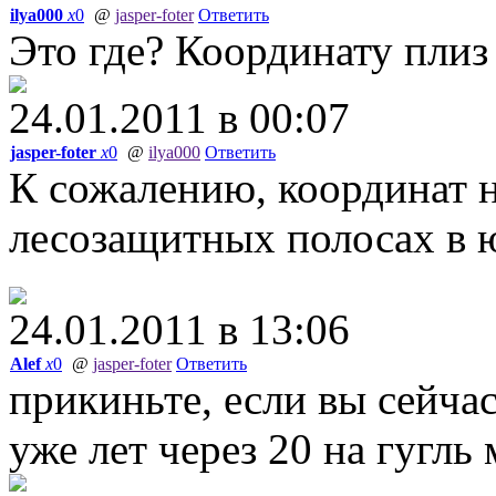
ilya000
x
0
@
jasper-foter
Ответить
Это где? Координату плиз
24.01.2011 в 00:07
jasper-foter
x
0
@
ilya000
Ответить
К сожалению, координат не
лесозащитных полосах в 
24.01.2011 в 13:06
Alef
x
0
@
jasper-foter
Ответить
прикиньте, если вы сейчас
уже лет через 20 на гугл