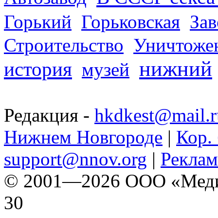
Горький
Горьковская
За
Строительство
Уничтоже
нижний
история
музей
Редакция -
hkdkest@mail.r
Нижнем Новгороде
|
Кор. 
support@nnov.org
|
Реклам
© 2001—2026 ООО «Медиа 
30