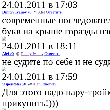
24.01.2011 в 17:03
Dmitry Ivanov
x
0
@
Alef
Ответить
современные последовател
букв на крыше горазды и
24.01.2011 в 18:11
Alef
x
0
@
Dmitry Ivanov
Ответить
не судите по себе и не су
24.01.2011 в 17:59
jasper-foter
x
0
@
Alef
Ответить
Для этого надо пару-тройк
прикупить!)))