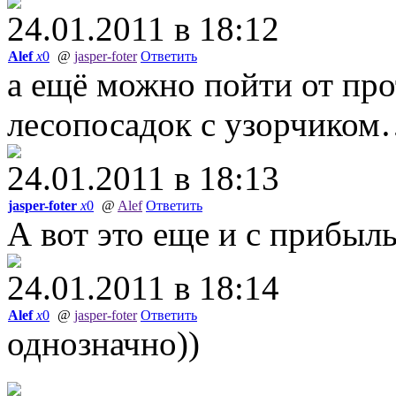
24.01.2011 в 18:12
Alef
x
0
@
jasper-foter
Ответить
а ещё можно пойти от про
лесопосадок с узорчиком…
24.01.2011 в 18:13
jasper-foter
x
0
@
Alef
Ответить
А вот это еще и с прибыл
24.01.2011 в 18:14
Alef
x
0
@
jasper-foter
Ответить
однозначно))