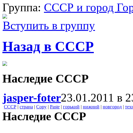
Группа:
СССР и город Го
Вступить в группу
Назад в СССР
Наследие СССР
jasper-foter
23.01.2011 в 2
СССР
|
страна
|
Copy
|
Paste
|
горький
|
нижний
|
новгород
|
тех
Наследие СССР