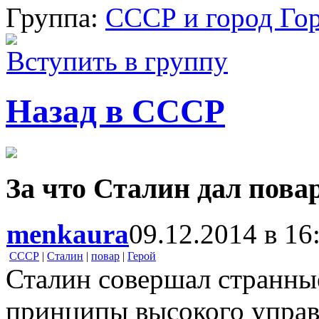
Группа:
СССР и город Го
Вступить в группу
Назад в СССР
За что Сталин дал пова
menkaura
09.12.2014 в 16
СССР
|
Сталин
|
повар
|
Герой
Сталин совершал странные
принципы высокого управ