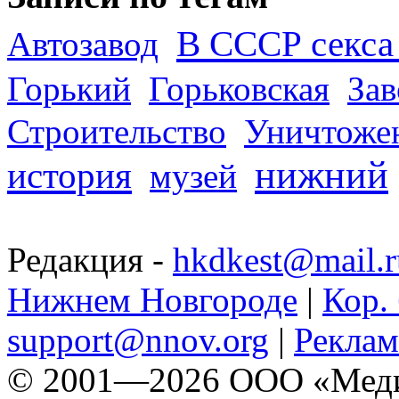
В СССР секса 
Автозавод
Горький
Горьковская
За
Строительство
Уничтоже
нижний
история
музей
Редакция -
hkdkest@mail.r
Нижнем Новгороде
|
Кор. 
support@nnov.org
|
Реклам
© 2001—2026 ООО «Медиа 