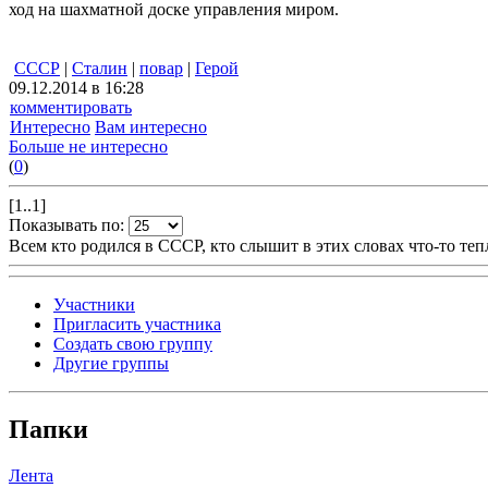
ход на шахматной доске управления миром.
СССР
|
Сталин
|
повар
|
Герой
09.12.2014 в 16:28
комментировать
Интересно
Вам интересно
Больше не интересно
(
0
)
[1..1]
Показывать по:
Всем кто родился в СССР, кто слышит в этих словах что-то теп
Участники
Пригласить участника
Создать свою группу
Другие группы
Папки
Лента