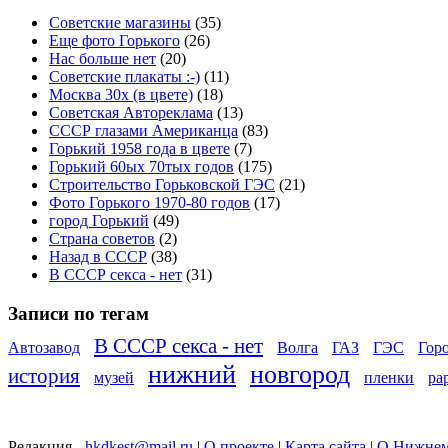
Советские магазины
(35)
Еще фото Горького
(26)
Нас больше нет
(20)
Советские плакаты :-)
(11)
Москва 30x (в цвете)
(18)
Советская Автореклама
(13)
СССР глазами Американца
(83)
Горький 1958 года в цвете
(7)
Горький 60ых 70тых годов
(175)
Строительство Горьковской ГЭС
(21)
Фото Горького 1970-80 годов
(17)
город Горький
(49)
Страна советов
(2)
Назад в СССР
(38)
В СССР секса - нет
(31)
Записи по тегам
В СССР секса - нет
Автозавод
Волга
ГАЗ
ГЭС
Гор
нижний
новгород
история
музей
пленки
ра
Редакция -
hkdkest@mail.ru
|
О проекте
|
Карта сайта
|
О Нижнем