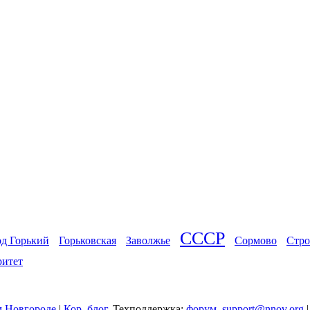
СССР
од Горький
Горьковская
Заволжье
Сормово
Стро
ритет
 Новгороде
|
Кор. блог
, Техподдержка:
форум
,
support@nnov.org