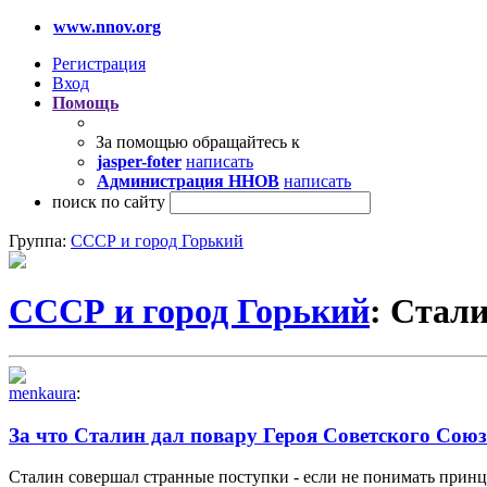
www.nnov.org
Регистрация
Вход
Помощь
За помощью обращайтесь к
jasper-foter
написать
Администрация ННОВ
написать
поиск по сайту
Группа:
СССР и город Горький
СССР и город Горький
: Стал
menkaura
:
За что Сталин дал повару Героя Советского Сою
Сталин совершал странные поступки - если не понимать принц