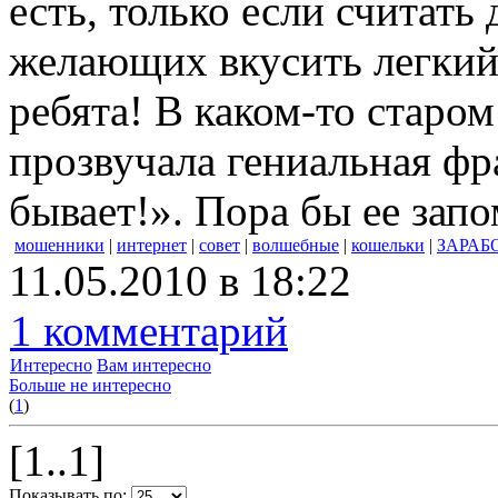
есть, только если считать
желающих вкусить легкий
ребята! В каком-то старо
прозвучала гениальная фра
бывает!». Пора бы ее запо
мошенники
|
интернет
|
совет
|
волшебные
|
кошельки
|
ЗАРАБ
11.05.2010 в 18:22
1 комментарий
Интересно
Вам интересно
Больше не интересно
(
1
)
[1..1]
Показывать по: