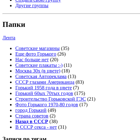
Другие группы
Папки
Лента
Советские магазины
(35)
Еще фото Горького
(26)
Нас больше нет
(20)
Советские плакаты :-)
(11)
Москва 30x (в цвете)
(18)
Советская Автореклама
(13)
СССР глазами Американца
(83)
Горький 1958 года в цвете
(7)
Горький 60ых 70тых годов
(175)
Строительство Горьковской ГЭС
(21)
Фото Горького 1970-80 годов
(17)
город Горький
(49)
Страна советов
(2)
Назад в СССР
(38)
В СССР секса - нет
(31)
Записи по тегам