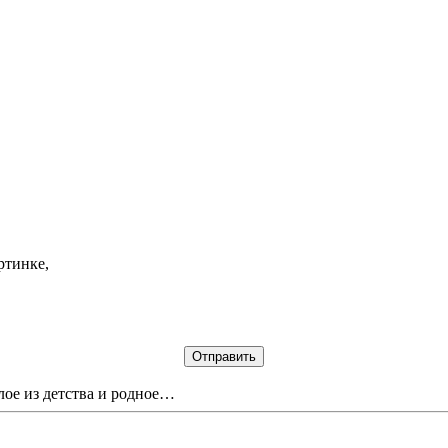
ртинке,
лое из детства и родное…