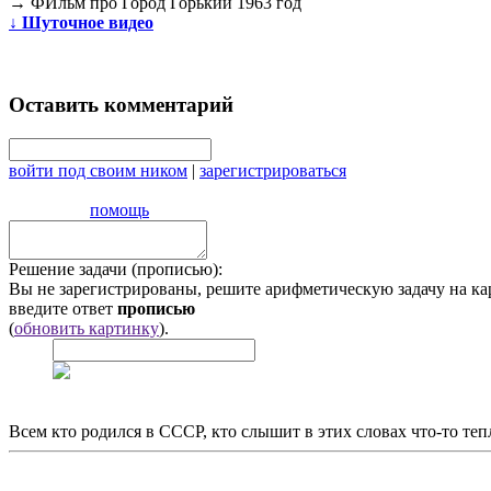
→
ФИльм про Город Горький 1963 год
↓
Шуточное видео
Оставить комментарий
войти под своим ником
|
зарегистрироваться
помощь
Решение задачи (прописью):
Вы не зарегистрированы, решите арифметическую задачу на ка
введите ответ
прописью
(
обновить картинку
).
Всем кто родился в СССР, кто слышит в этих словах что-то теп