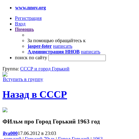
www.nnov.org
Регистрация
Вход
Помощь
За помощью обращайтесь к
jasper-foter
написать
Администрация ННОВ
написать
поиск по сайту
Группа:
СССР и город Горький
Вступить в группу
Назад в СССР
ФИльм про Город Горький 1963 год
ilya000
17.06.2012 в 23:03
горький
|
Горький 70ых
|
Город Горький
|
1963