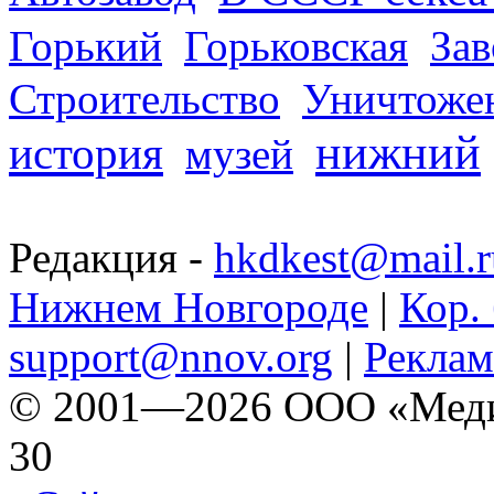
Горький
Горьковская
За
Строительство
Уничтоже
нижний
история
музей
Редакция -
hkdkest@mail.r
Нижнем Новгороде
|
Кор. 
support@nnov.org
|
Реклам
© 2001—2026 ООО «Медиа 
30