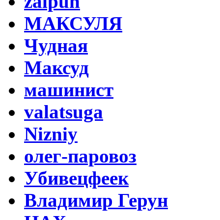
zalpun
МАКСУЛЯ
Чудная
Максуд
машинист
valatsuga
Nizniy
олег-паровоз
Убивецфеек
Владимир Герун