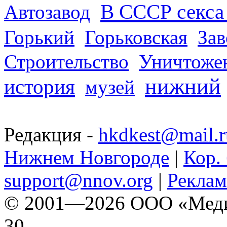
В СССР секса 
Автозавод
Горький
Горьковская
За
Строительство
Уничтоже
нижний
история
музей
Редакция -
hkdkest@mail.r
Нижнем Новгороде
|
Кор. 
support@nnov.org
|
Реклам
© 2001—2026 ООО «Медиа 
30