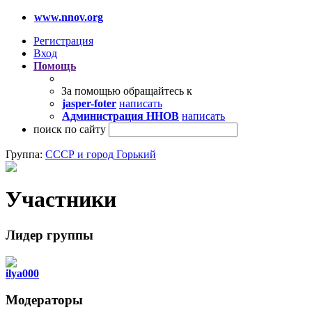
www.nnov.org
Регистрация
Вход
Помощь
За помощью обращайтесь к
jasper-foter
написать
Администрация ННОВ
написать
поиск по сайту
Группа:
СССР и город Горький
Участники
Лидер группы
ilya000
Модераторы