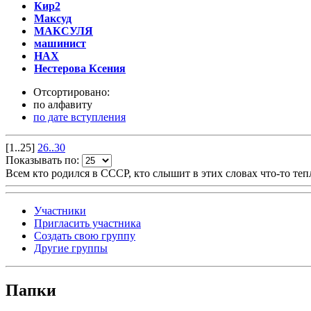
Кир2
Максуд
МАКСУЛЯ
машинист
НАХ
Нестерова Ксения
Отсортировано:
по алфавиту
по дате вступления
[1..25]
26..30
Показывать по:
Всем кто родился в СССР, кто слышит в этих словах что-то теп
Участники
Пригласить участника
Создать свою группу
Другие группы
Папки