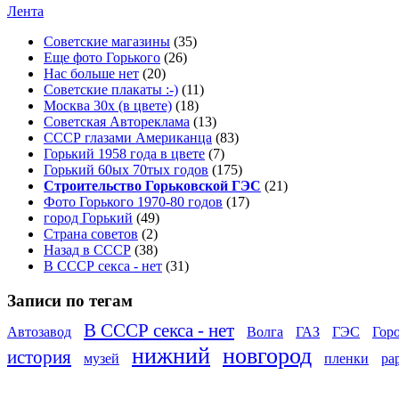
Лента
Советские магазины
(35)
Еще фото Горького
(26)
Нас больше нет
(20)
Советские плакаты :-)
(11)
Москва 30x (в цвете)
(18)
Советская Автореклама
(13)
СССР глазами Американца
(83)
Горький 1958 года в цвете
(7)
Горький 60ых 70тых годов
(175)
Строительство Горьковской ГЭС
(21)
Фото Горького 1970-80 годов
(17)
город Горький
(49)
Страна советов
(2)
Назад в СССР
(38)
В СССР секса - нет
(31)
Записи по тегам
В СССР секса - нет
Автозавод
Волга
ГАЗ
ГЭС
Гор
нижний
новгород
история
музей
пленки
ра