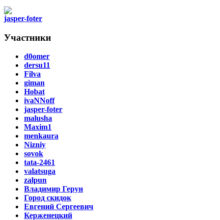
jasper-foter
Участники
d0omer
dersu11
Filva
giman
Hobat
ivaNNoff
jasper-foter
malusha
Maxim1
menkaura
Nizniy
sovok
tata-2461
valatsuga
zalpun
Владимир Герун
Город скидок
Евгений Сергеевич
Керженецкий