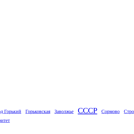
СССР
од Горький
Горьковская
Заволжье
Сормово
Стро
ритет