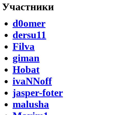
Участники
d0omer
dersu11
Filva
giman
Hobat
ivaNNoff
jasper-foter
malusha