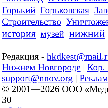
Горький
Горьковская
За
Строительство
Уничтоже
нижний
история
музей
Редакция -
hkdkest@mail.r
Нижнем Новгороде
|
Кор. 
support@nnov.org
|
Реклам
© 2001—2026 ООО «Медиа 
30