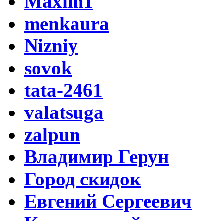
Maxim1
menkaura
Nizniy
sovok
tata-2461
valatsuga
zalpun
Владимир Герун
Город скидок
Евгений Сергеевич