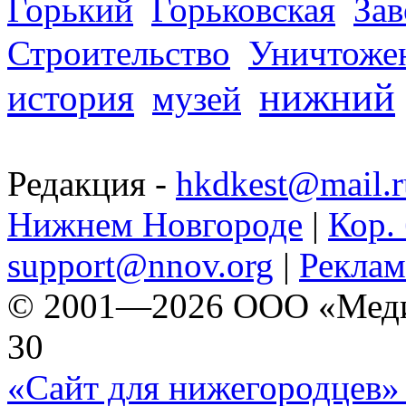
Горький
Горьковская
За
Строительство
Уничтоже
нижний
история
музей
Редакция -
hkdkest@mail.r
Нижнем Новгороде
|
Кор. 
support@nnov.org
|
Реклам
© 2001—2026 ООО «Медиа 
30
«Сайт для нижегородцев» 