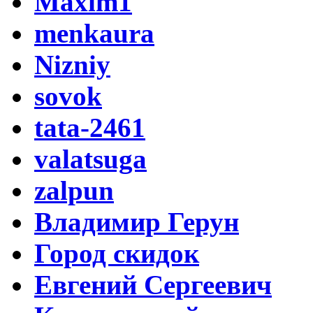
Maxim1
menkaura
Nizniy
sovok
tata-2461
valatsuga
zalpun
Владимир Герун
Город скидок
Евгений Сергеевич