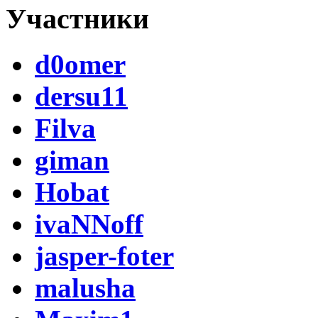
Участники
d0omer
dersu11
Filva
giman
Hobat
ivaNNoff
jasper-foter
malusha