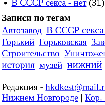
В СССР секса - нет
(31)
Записи по тегам
В СССР секса 
Автозавод
Горький
Горьковская
За
Строительство
Уничтоже
нижний
история
музей
Редакция -
hkdkest@mail.r
Нижнем Новгороде
|
Кор. 