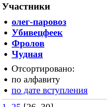
Участники
олег-паровоз
Убивецфеек
Фролов
Чудная
Отсортировано:
по алфавиту
по дате вступления
1..25
[26..30]