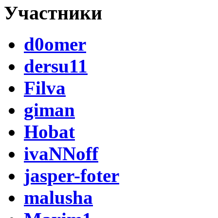
Участники
d0omer
dersu11
Filva
giman
Hobat
ivaNNoff
jasper-foter
malusha