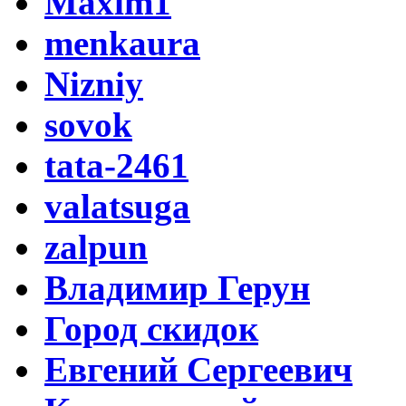
Maxim1
menkaura
Nizniy
sovok
tata-2461
valatsuga
zalpun
Владимир Герун
Город скидок
Евгений Сергеевич