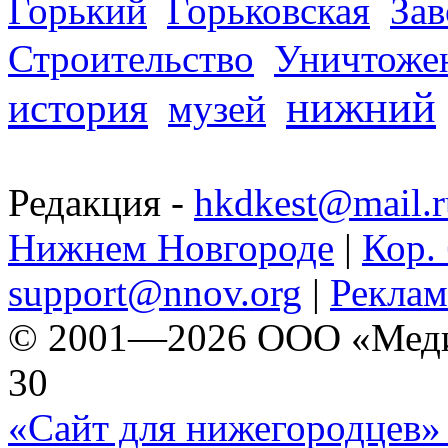
Горький
Горьковская
За
Строительство
Уничтоже
нижний
история
музей
Редакция -
hkdkest@mail.r
Нижнем Новгороде
|
Кор. 
support@nnov.org
|
Реклам
© 2001—2026 ООО «Медиа 
30
«Сайт для нижегородцев» 