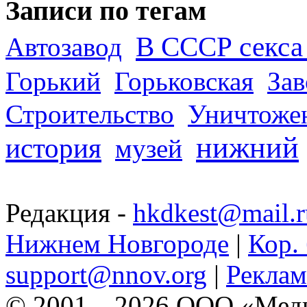
Записи по тегам
В СССР секса 
Автозавод
Горький
Горьковская
За
Строительство
Уничтоже
нижний
история
музей
Редакция -
hkdkest@mail.r
Нижнем Новгороде
|
Кор. 
support@nnov.org
|
Реклам
© 2001—2026 ООО «Медиа 