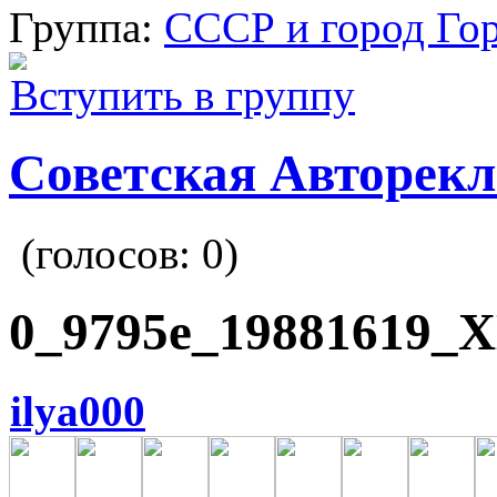
Группа:
СССР и город Го
Вступить в группу
Советская Авторек
(голосов:
0
)
0_9795e_19881619_X
ilya000