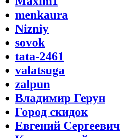
Maxim1
menkaura
Nizniy
sovok
tata-2461
valatsuga
zalpun
Владимир Герун
Город скидок
Евгений Сергеевич