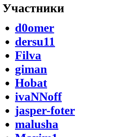
Участники
d0omer
dersu11
Filva
giman
Hobat
ivaNNoff
jasper-foter
malusha