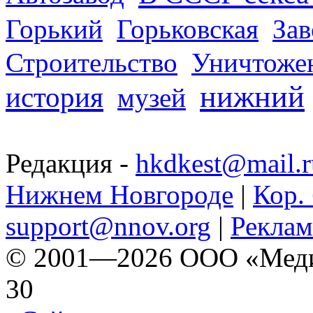
Горький
Горьковская
За
Строительство
Уничтоже
нижний
история
музей
Редакция -
hkdkest@mail.r
Нижнем Новгороде
|
Кор. 
support@nnov.org
|
Реклам
© 2001—2026 ООО «Медиа 
30