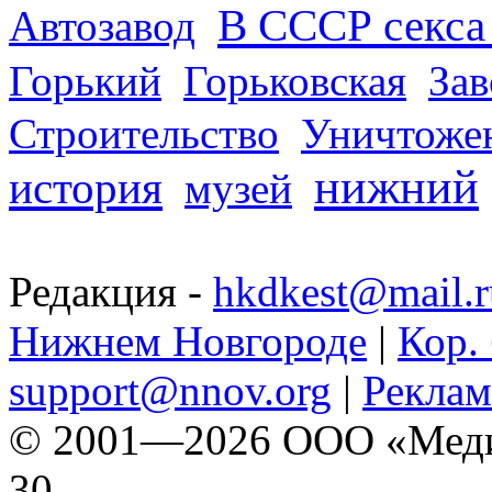
В СССР секса 
Автозавод
Горький
Горьковская
За
Строительство
Уничтоже
нижний
история
музей
Редакция -
hkdkest@mail.r
Нижнем Новгороде
|
Кор. 
support@nnov.org
|
Реклам
© 2001—2026 ООО «Медиа 
30