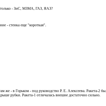
 только - ЗиС, МЗМА, ГАЗ, ЯАЗ?
ие - стенка еще "короткая".
м же - в Горьком - под руководство Р. Е. Алексеева. Ракета-2 б
крыше рубки. Ракета-1 отличалась внешне достаточно сильно.