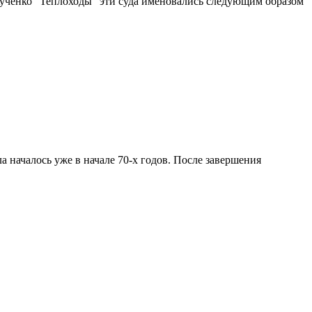
-Жученко "Теплоходы" эти суда именовались следующим образом
а началось уже в начале 70-х годов. После завершения