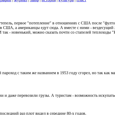
оттепель, первое "потепление" в отношениях с США после "фулто
м в США, а американцы едут сюда. А вместе с ними - вездесущий 
И так - новенький, можно сказать почти со стапелей теплоходы "
пароход с таким же названием в 1953 году сгорел, но так как м
ии и даже перевозили грузы. А туристам - возможность искупать
 последний раз плот видел в середине 80-х годов.