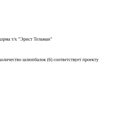
орма т/х "Эрнст Тельман"
е количество шлюпбалок (6) соответствует проекту