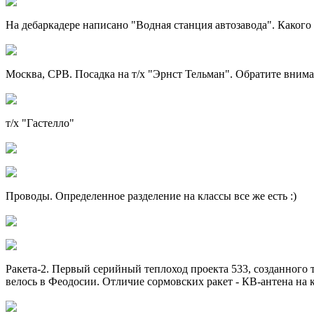
На дебаркадере написано "Водная станция автозавода". Какого
Москва, СРВ. Посадка на т/х "Эрнст Тельман". Обратите вниман
т/х "Гастелло"
Проводы. Определенное разделение на классы все же есть :)
Ракета-2. Первый серийный теплоход проекта 533, созданного та
велось в Феодосии. Отличие сормовских ракет - КВ-антена на 