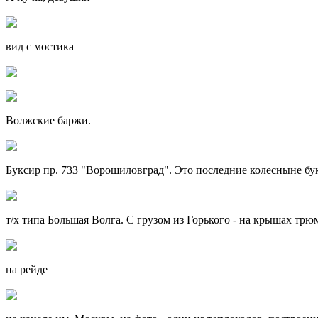
вид с мостика
Волжские баржи.
Буксир пр. 733 "Ворошиловград". Это последние колесныне бу
т/х типа Большая Волга. С грузом из Горького - на крышах трю
на рейде