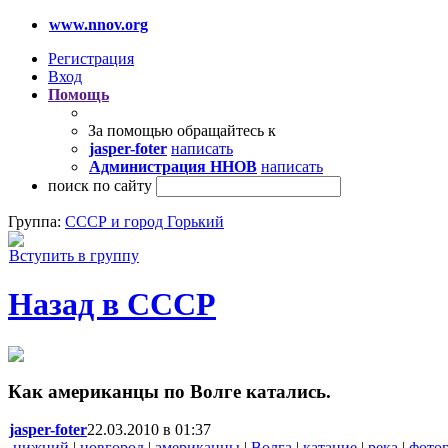
www.nnov.org
Регистрация
Вход
Помощь
За помощью обращайтесь к
jasper-foter
написать
Администрация ННОВ
написать
поиск по сайту
Группа:
СССР и город Горький
Вступить в группу
Назад в СССР
Как американцы по Волге катались.
jasper-foter
22.03.2010 в 01:37
нижний
|
новгород
|
американцы
|
Волга
|
катание
|
река
|
фото