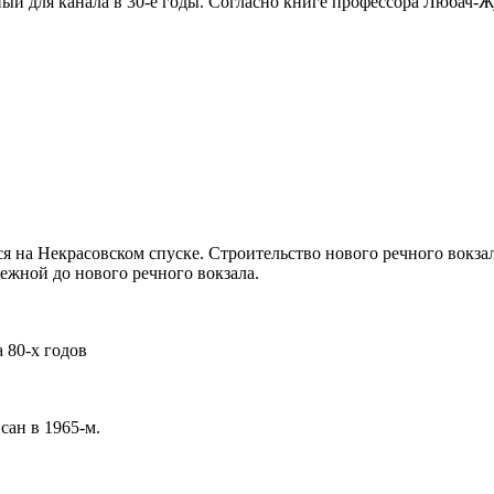
нный для канала в 30-е годы. Согласно книге профессора Любач
я на Некрасовском спуске. Строительство нового речного вокзал
ежной до нового речного вокзала.
 80-х годов
сан в 1965-м.