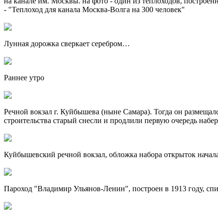
на канале им. Москвы. на фото - один из теплоходов, построе
- "Теплоход для канала Москва-Волга на 300 человек"
Лунная дорожка сверкает серебром…
Раннее утро
Речной вокзал г. Куйбышева (ныне Самара). Тогда он размещалс
строительства старый снесли и продлили первую очередь набер
Куйбышевский речной вокзал, обложка набора открыток начала
Пароход "Владимир Ульянов-Ленин", построен в 1913 году, спи