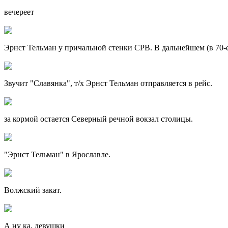
вечереет
Эрнст Тельман у причальной стенки СРВ. В дальнейшем (в 70-е 
Звучит "Славянка", т/х Эрнст Тельман отправляется в рейс.
за кормой остается Северный речной вокзал столицы.
"Эрнст Тельман" в Ярославле.
Волжский закат.
А ну ка, девушки