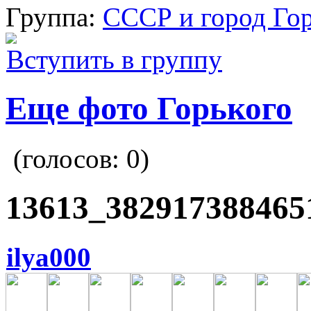
Группа:
СССР и город Го
Вступить в группу
Еще фото Горького
(голосов:
0
)
13613_382917388465
ilya000