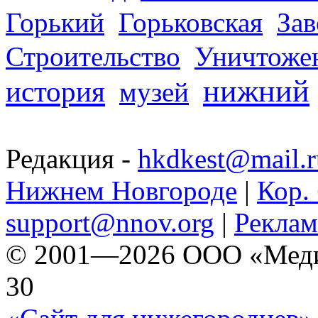
Горький
Горьковская
За
Строительство
Уничтоже
нижний
история
музей
Редакция -
hkdkest@mail.r
Нижнем Новгороде
|
Кор. 
support@nnov.org
|
Реклам
© 2001—2026 ООО «Медиа 
30