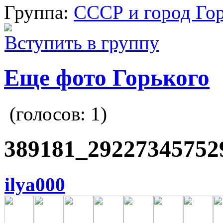
Группа:
СССР и город Го
Вступить в группу
Еще фото Горького
(голосов:
1
)
389181_29227345752
ilya000