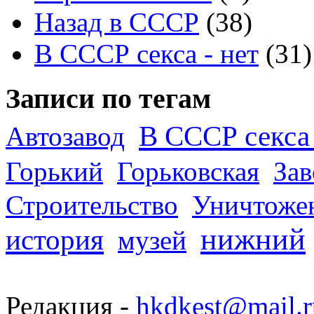
Назад в СССР
(38)
В СССР секса - нет
(31)
Записи по тегам
В СССР секса 
Автозавод
Горький
Горьковская
За
Строительство
Уничтоже
нижний
история
музей
Редакция -
hkdkest@mail.r