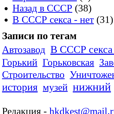
Назад в СССР
(38)
В СССР секса - нет
(31)
Записи по тегам
В СССР секса 
Автозавод
Горький
Горьковская
За
Строительство
Уничтоже
нижний
история
музей
Редакция -
hkdkest@mail.r