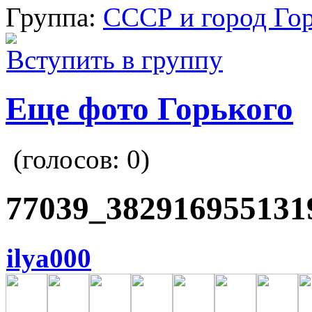
Группа:
СССР и город Го
Вступить в группу
Еще фото Горького
(голосов:
0
)
77039_382916955131
ilya000