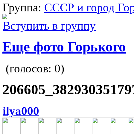
Группа:
СССР и город Го
Вступить в группу
Еще фото Горького
(голосов:
0
)
206605_38293035179
ilya000