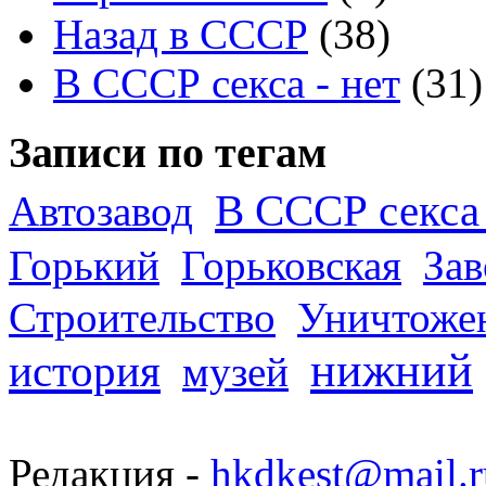
Назад в СССР
(38)
В СССР секса - нет
(31)
Записи по тегам
В СССР секса 
Автозавод
Горький
Горьковская
За
Строительство
Уничтоже
нижний
история
музей
Редакция -
hkdkest@mail.r