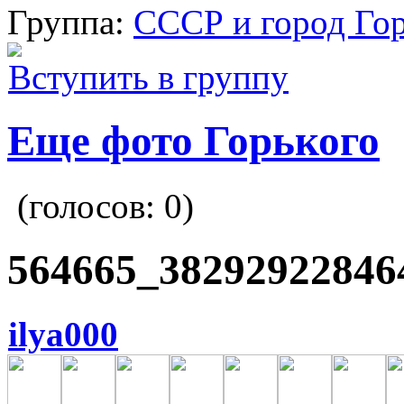
Группа:
СССР и город Го
Вступить в группу
Еще фото Горького
(голосов:
0
)
564665_38292922846
ilya000