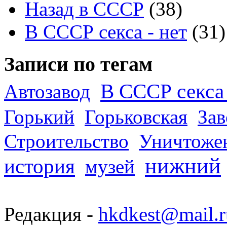
Назад в СССР
(38)
В СССР секса - нет
(31)
Записи по тегам
В СССР секса 
Автозавод
Горький
Горьковская
За
Строительство
Уничтоже
нижний
история
музей
Редакция -
hkdkest@mail.r