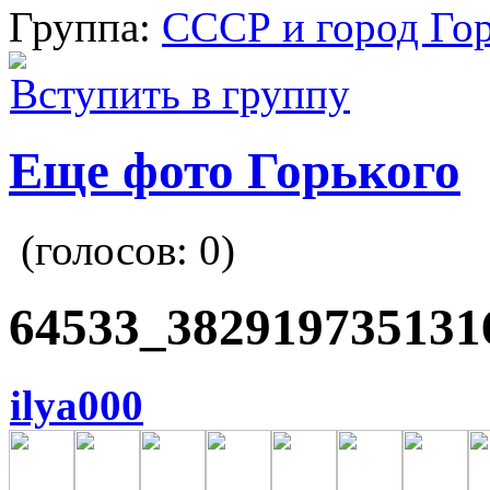
Группа:
СССР и город Го
Вступить в группу
Еще фото Горького
(голосов:
0
)
64533_382919735131
ilya000