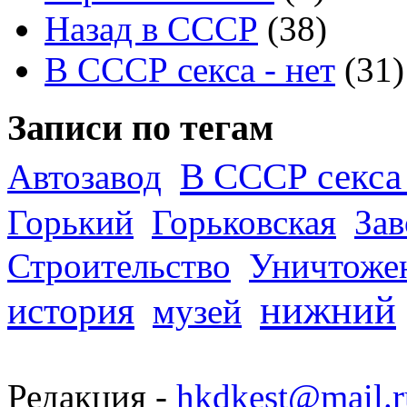
Назад в СССР
(38)
В СССР секса - нет
(31)
Записи по тегам
В СССР секса 
Автозавод
Горький
Горьковская
За
Строительство
Уничтоже
нижний
история
музей
Редакция -
hkdkest@mail.r