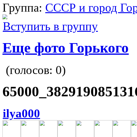
Группа:
СССР и город Го
Вступить в группу
Еще фото Горького
(голосов:
0
)
65000_382919085131
ilya000