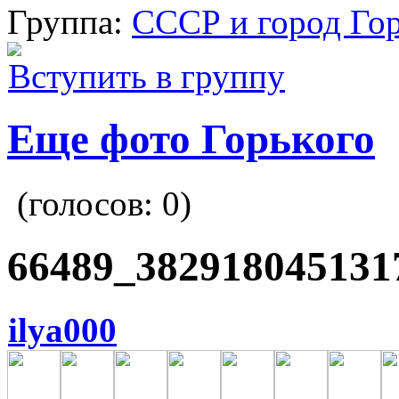
Группа:
СССР и город Го
Вступить в группу
Еще фото Горького
(голосов:
0
)
66489_382918045131
ilya000