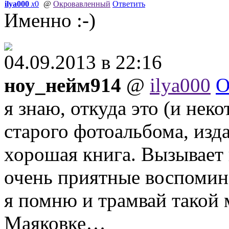
ilya000
x
0
@
Окровавленный
Ответить
Именно :-)
04.09.2013 в 22:16
ноу_нейм914
@
ilya000
О
я знаю, откуда это (и не
старого фотоальбома, изда
хорошая книга. Вызывае
очень приятные воспоми
я помню и трамвай такой 
Маяковке…