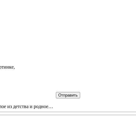
ртинке,
лое из детства и родное…