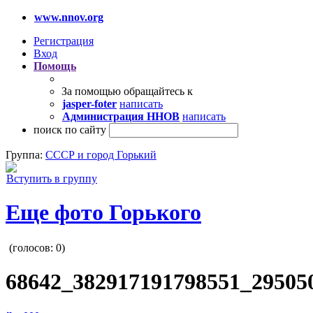
www.nnov.org
Регистрация
Вход
Помощь
За помощью обращайтесь к
jasper-foter
написать
Администрация ННОВ
написать
поиск по сайту
Группа:
СССР и город Горький
Вступить в группу
Еще фото Горького
(голосов:
0
)
68642_382917191798551_295050